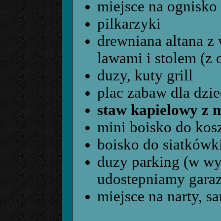
miejsce na ognisko
pilkarzyki
d
rewniana altana 
lawami i stolem (z 
duzy, kuty grill
plac zabaw dla dzie
staw kapielowy z m
mini boisko do ko
boisko do siatkówk
duzy parking (w w
udostepniamy garaz
miejsce na narty, sa