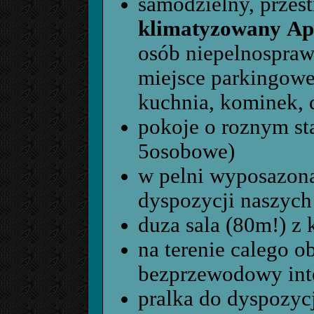
samodzielny, przes
klimatyzowany
Ap
osób niepelnospra
miejsce parkingowe
kuchnia, kominek, d
pokoje o roznym sta
5osobowe)
w pelni wyposazona
dyspozycji naszych
duza sala (80m!) z
na terenie calego o
bezprzewodowy int
pralka do dyspozycj