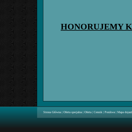
HONORUJEMY K
Strona Główna
|
Oferta specjalna
|
Oferta
|
Cennik
|
Ponikwa
|
Mapa dojaz