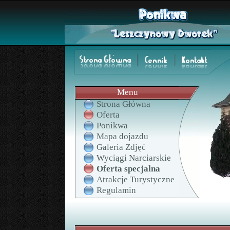
Menu
Strona Główna
Oferta
Ponikwa
Mapa dojazdu
Galeria Zdjęć
Wyciągi Narciarskie
Oferta specjalna
Atrakcje Turystyczne
Regulamin